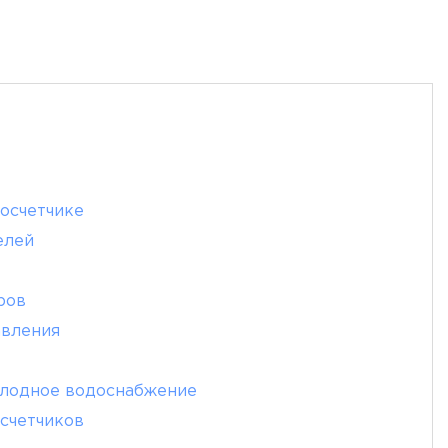
лосчетчике
елей
ров
авления
олодное водоснабжение
счетчиков