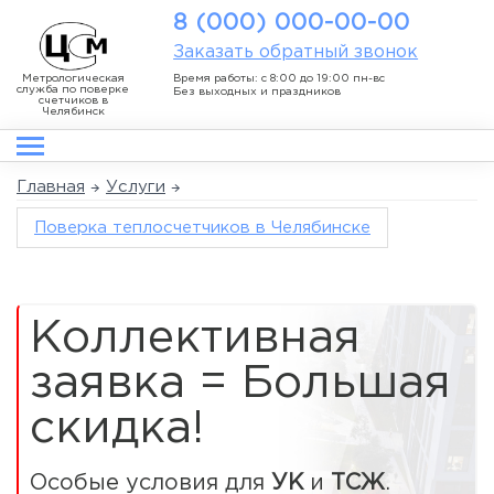
8 (000) 000-00-00
Заказать обратный звонок
Метрологическая
Время работы: с 8:00 до 19:00 пн-вс
служба по поверке
Без выходных и праздников
счетчиков в
Челябинск
Главная
Услуги
Поверка теплосчетчиков в Челябинске
Коллективная
заявка = Большая
скидка!
Особые условия для
УК
и
ТСЖ
.