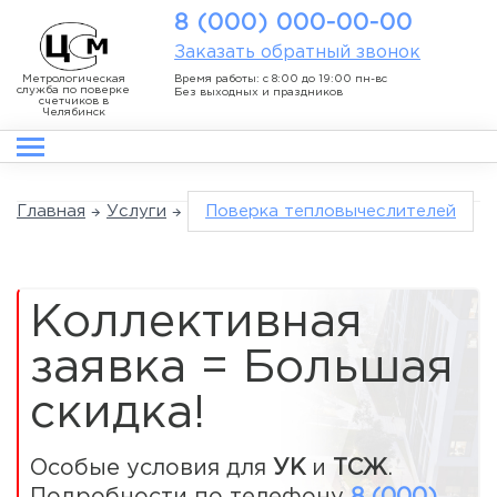
8 (000) 000-00-00
Заказать обратный звонок
Метрологическая
Время работы: с 8:00 до 19:00 пн-вс
служба по поверке
Без выходных и праздников
счетчиков в
Челябинск
Главная
Услуги
Поверка тепловычеслителей
Коллективная
заявка = Большая
скидка!
Особые условия для
УК
и
ТСЖ
.
Подробности по телефону
8 (000)