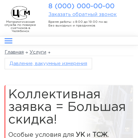
8 (000) 000-00-00
Заказать обратный звонок
Метрологическая
Время работы: с 8:00 до 19:00 пн-вс
служба по поверке
Без выходных и праздников
счетчиков в
Челябинск
Главная
Услуги
Давление, вакуумные измерения
Коллективная
заявка = Большая
скидка!
Особые условия для
УК
и
ТСЖ
.