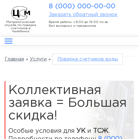
8 (000) 000-00-00
Заказать обратный звонок
Метрологическая
Время работы: с 8:00 до 19:00 пн-вс
служба по поверке
Без выходных и праздников
счетчиков в
Челябинск
Главная
Услуги
Поверка счетчиков воды
Коллективная
заявка = Большая
скидка!
Особые условия для
УК
и
ТСЖ
.
Подробности по телефону
8 (000)