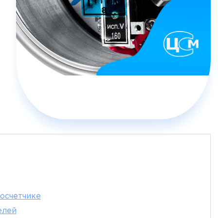
лосчетчике
елей